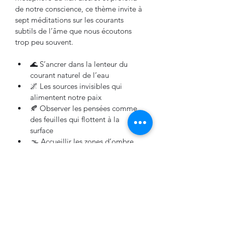
de notre conscience, ce thème invite à 
sept méditations sur les courants 
subtils de l’âme que nous écoutons 
trop peu souvent.
🌊 S’ancrer dans la lenteur du 
courant naturel de l’eau 
🌌 Les sources invisibles qui 
alimentent notre paix 
🍂 Observer les pensées comme 
des feuilles qui flottent à la 
surface 
🌫️ Accueillir les zones d’ombre 
du cours d’eau  
🌀 La sagesse des détours de la 
rivière
💧 La fluidité comme principe de 
transformation 
🪞 Reconnaître les reflets sur la 
surface comme métaphores du 