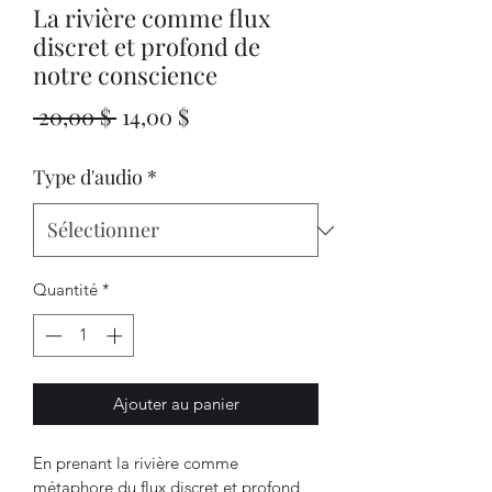
La rivière comme flux
discret et profond de
notre conscience
Prix
Prix
 20,00 $ 
14,00 $
original
promotionnel
Type d'audio
*
Quantité
*
Ajouter au panier
En prenant la rivière comme 
métaphore du flux discret et profond 