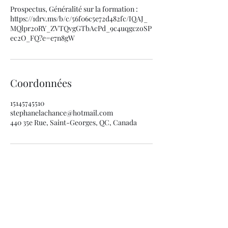
Prospectus, Généralité sur la formation :
https://1drv.ms/b/c/56f06c5e72d482fc/IQAJ_
MQlpr20RY_ZVTQvgGTbAcPd_9c4uqgczoSP
ec2O_FQ?e=e7n8gW
Coordonnées
15145745510
stephanelachance@hotmail.com
440 35e Rue, Saint-Georges, QC, Canada