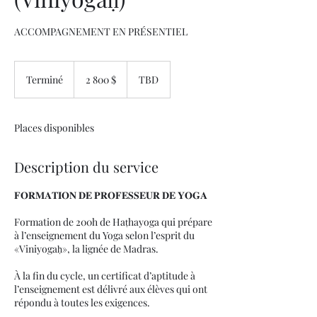
ACCOMPAGNEMENT EN PRÉSENTIEL
2 800 dollars
canadiens
Terminé
T
2 800 $
TBD
e
r
m
Places disponibles
i
n
é
Description du service
𝐅𝐎𝐑𝐌𝐀𝐓𝐈𝐎𝐍 𝐃𝐄 𝐏𝐑𝐎𝐅𝐄𝐒𝐒𝐄𝐔𝐑 𝐃𝐄 𝐘𝐎𝐆𝐀
Formation de 200h de Haṭhayoga qui prépare
à l’enseignement du Yoga selon l’esprit du
«Viniyogaḥ», la lignée de Madras.
À la fin du cycle, un certificat d’aptitude à
l’enseignement est délivré aux élèves qui ont
répondu à toutes les exigences.