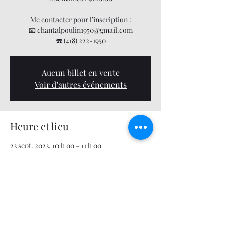
Me contacter pour l’inscription :
📧 chantalpoulin1950@gmail.com
☎️ (418) 222-1950
Aucun billet en vente
Voir d'autres événements
Heure et lieu
23 sept. 2023, 10 h 00 – 11 h 00
Ô Löft, 11535 1 Ere Ave bureau 303, Saint-
Georges, QC G5Y 7H5, Canada
Partager cet événement