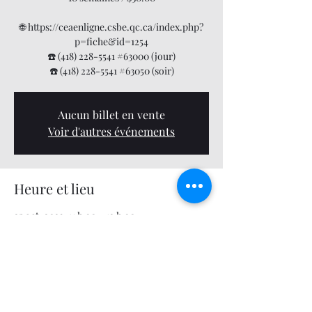
🌐 https://ceaenligne.csbe.qc.ca/index.php?
p=fiche&id=1254
☎️ (418) 228-5541 #63000 (jour)
☎️ (418) 228-5541 #63050 (soir)
Aucun billet en vente
Voir d'autres événements
Heure et lieu
25 oct. 2023, 11 h 00 – 12 h 00
Centre multifonctionnel, 34 QC-271, Saint-
Éphrem-de-Beauce, QC G0M 1R0, Canada