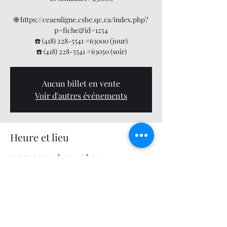
🌐 https://ceaenligne.csbe.qc.ca/index.php?
p=fiche&id=1254
☎️ (418) 228-5541 #63000 (jour)
☎️ (418) 228-5541 #63050 (soir)
Aucun billet en vente
Voir d'autres événements
Heure et lieu
29 nov. 2023, 11 h 00 – 12 h 00
Centre multifonctionnel, 34 QC-271, Saint-
Éphrem-de-Beauce, QC G0M 1R0, Canada