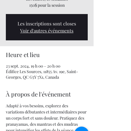
150$ pour la session
Les inscriptions sont closes
Voir d'autres événements
Heure et lieu
23 sept. 2024, 19 h 00 – 20 h 00
Édifice Les Sources, 11855 Av. 19e, Saint-
Georges, QC G5Y 7X1, Canada
À propos de l'événement
Adapté à vos besoins, explorez des 
variations débutantes et intermédiaires pour 
un corps fort et sans douleur. Pratiquez des 
pranayamas, des mantras et des mudras 
pour intensifier les effets de la séance. 