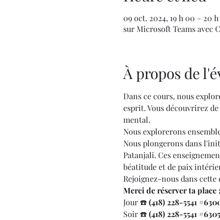
09 oct. 2024, 19 h 00 – 20 
sur Microsoft Teams avec C
À propos de l
Dans ce cours, nous explor
esprit. Vous découvrirez de
mental.
Nous explorerons ensemble 
Nous plongerons dans l'init
Patanjali. Ces enseignement
béatitude et de paix intérie
Rejoignez-nous dans cette 
Merci de réserver ta place 
Jour ☎️
 (418) 228-5541 
#630
Soir ☎️ 
(418) 228-5541 
#630