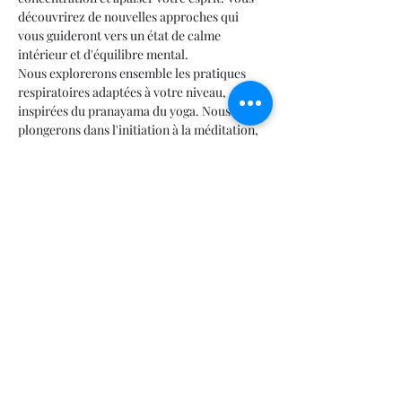
découvrirez de nouvelles approches qui 
vous guideront vers un état de calme 
intérieur et d'équilibre mental.
Nous explorerons ensemble les pratiques 
respiratoires adaptées à votre niveau, 
inspirées du pranayama du yoga. Nous 
plongerons dans l'initiation à la méditation, 
tout en nous inspirant de la philosophie des 
Yoga Sutras de Patanjali. Ces enseignements 
anciens nous guideront vers la réduction de 
la souffrance et l'accès à des états de 
béatitude et de paix intérieure.
Rejoignez-nous dans cette quête intérieure!
Merci de réserver ta place :
Jour ☎️
 (418) 228-5541 
#63000
Soir ☎️ 
(418) 228-5541 
#63050
Afficher plus
Partager cet événement