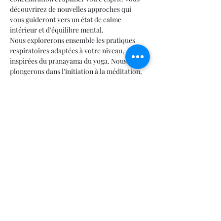
découvrirez de nouvelles approches qui 
vous guideront vers un état de calme 
intérieur et d'équilibre mental.
Nous explorerons ensemble les pratiques 
respiratoires adaptées à votre niveau, 
inspirées du pranayama du yoga. Nous 
plongerons dans l'initiation à la méditation, 
tout en nous inspirant de la philosophie des 
Yoga Sutras de Patanjali. Ces enseignements 
anciens nous guideront vers la réduction de 
la souffrance et l'accès à des états de 
béatitude et de paix intérieure.
Rejoignez-nous dans cette quête intérieure!
Merci de réserver ta place :
Jour ☎️
 (418) 228-5541 
#63000
Soir ☎️ 
(418) 228-5541 
#63050
Afficher plus
Partager cet événement