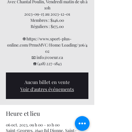
Avec Chantal Poulin, Vendredi matin de 9h à
10h
2023-09-15 au 2023-12-01
Membres : $146.00
Réguliers : $175.00
🌐 https://www.sport-plus-
online.com/PrmsMVC/Home/Loading/306/4
02
📧 info@coeur.ca
☎️ (418) 227-1843
Aucun billet en vente
Voir d'autres événements
Heure et lieu
06 oct. 2023, 09 h 00 – 10 h 00
Saint-Georges, 2640 Bd Dionne, Saint-