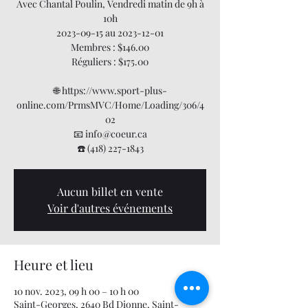
Avec Chantal Poulin, Vendredi matin de 9h à
10h
2023-09-15 au 2023-12-01
Membres : $146.00
Réguliers : $175.00
🌐 https://www.sport-plus-
online.com/PrmsMVC/Home/Loading/306/4
02
📧 info@coeur.ca
☎️ (418) 227-1843
Aucun billet en vente
Voir d'autres événements
Heure et lieu
10 nov. 2023, 09 h 00 – 10 h 00
Saint-Georges, 2640 Bd Dionne, Saint-