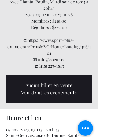
Avec Chantal Poulin, Mardi soir de 19h15 à
20h45
2023-09-12 au 2023-11-28
Membres : $218.00
Réguliers : $262.00
🌐 https://www.sport-plus-
online.com/PrmsMVC/Home/Loading/306/4
02
📧 info@coeur.ca
☎️ (418) 227-1843
Aucun billet en vente
Voir d'autres événements
Heure et lieu
07 nov. 2023, 19 h 15 – 20 h 45
Saint-Georges, 2640 Bd Dionne, Saint-