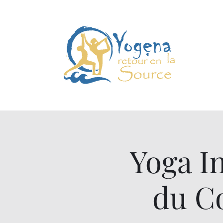
Yoga I
du C