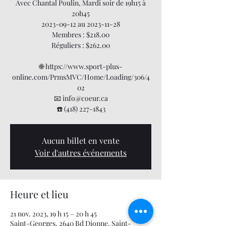
Avec Chantal Poulin, Mardi soir de 19h15 à
20h45
2023-09-12 au 2023-11-28
Membres : $218.00
Réguliers : $262.00
🌐 https://www.sport-plus-
online.com/PrmsMVC/Home/Loading/306/4
02
📧 info@coeur.ca
☎️ (418) 227-1843
Aucun billet en vente
Voir d'autres événements
Heure et lieu
21 nov. 2023, 19 h 15 – 20 h 45
Saint-Georges, 2640 Bd Dionne, Saint-