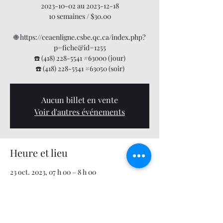
2023-10-02 au 2023-12-18
10 semaines / $30.00
🌐 https://ceaenligne.csbe.qc.ca/index.php?
p=fiche&id=1255
☎️ (418) 228-5541 #63000 (jour)
☎️ (418) 228-5541 #63050 (soir)
Aucun billet en vente
Voir d'autres événements
Heure et lieu
23 oct. 2023, 07 h 00 – 8 h 00
En ligne avec Microsoft Team
À propos de l'événement