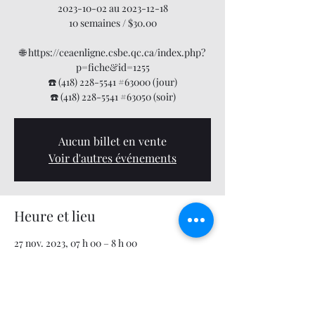
2023-10-02 au 2023-12-18
10 semaines / $30.00
🌐 https://ceaenligne.csbe.qc.ca/index.php?
p=fiche&id=1255
☎️ (418) 228-5541 #63000 (jour)
☎️ (418) 228-5541 #63050 (soir)
Aucun billet en vente
Voir d'autres événements
Heure et lieu
27 nov. 2023, 07 h 00 – 8 h 00
En ligne avec Microsoft Team
À propos de l'événement