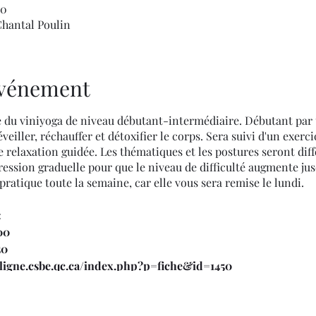
00
Chantal Poulin
'événement
e du viniyoga de niveau débutant-intermédiaire. Débutant pa
eiller, réchauffer et détoxifier le corps. Sera suivi d'un exerci
 relaxation guidée. Les thématiques et les postures seront dif
gression graduelle pour que le niveau de difficulté augmente ju
pratique toute la semaine, car elle vous sera remise le lundi.
:
00
50
nligne.csbe.qc.ca/index.php?p=fiche&id=1450