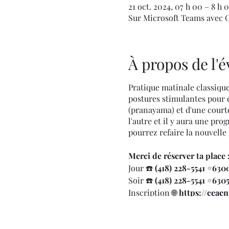
21 oct. 2024, 07 h 00 – 8 h 
Sur Microsoft Teams avec 
À propos de l
Pratique matinale classiqu
postures stimulantes pour év
(pranayama) et d'une courte
l'autre et il y aura une pro
pourrez refaire la nouvelle 
Merci de réserver ta place 
Jour ☎️
(418) 228-5541 #630
Soir ☎️
(418) 228-5541 #630
Inscription 🌐
https://ceae