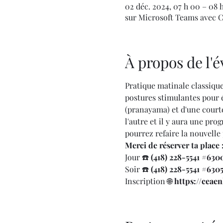
02 déc. 2024, 07 h 00 – 08
sur Microsoft Teams avec C
À propos de l
Pratique matinale classiqu
postures stimulantes pour év
(pranayama) et d'une courte
l'autre et il y aura une pro
pourrez refaire la nouvelle 
Merci de réserver ta place 
Jour ☎️
 (418) 228-5541 
#630
Soir ☎️ 
(418) 228-5541 
#630
Inscription 🌐 
https://ceae