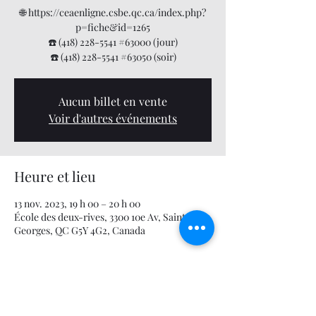
🌐 https://ceaenligne.csbe.qc.ca/index.php?
p=fiche&id=1265
☎️ (418) 228-5541 #63000 (jour)
☎️ (418) 228-5541 #63050 (soir)
Aucun billet en vente
Voir d'autres événements
Heure et lieu
13 nov. 2023, 19 h 00 – 20 h 00
École des deux-rives, 3300 10e Av, Saint-
Georges, QC G5Y 4G2, Canada
À propos de l'événement
Logiciels Sport-Plus (sport-plus-online.com)