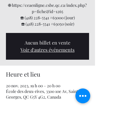
🌐 https://ceaenligne.csbe.qc.ca/index.php?
p=fiche&id=1265
☎️ (418) 228-5541 #63000 (jour)
☎️ (418) 228-5541 #63050 (soir)
Aucun billet en vente
Voir d'autres événements
Heure et lieu
20 nov. 2023, 19 h 00 – 20 h 00
École des deux-rives, 3300 10e Av, Saint-
Georges, QC G5Y 4G2, Canada
À propos de l'événement
Logiciels Sport-Plus (sport-plus-online.com)