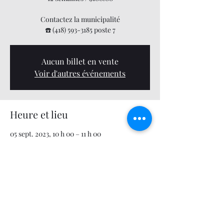
Contactez la municipalité
☎️ (418) 593-3185 poste 7
Aucun billet en vente
Voir d'autres événements
Heure et lieu
05 sept. 2023, 10 h 00 – 11 h 00
Centre municipal des loisirs, 679 12e Avenue,
Saint-Zacharie, QC G0M 2C0, Canada
Partager cet événement