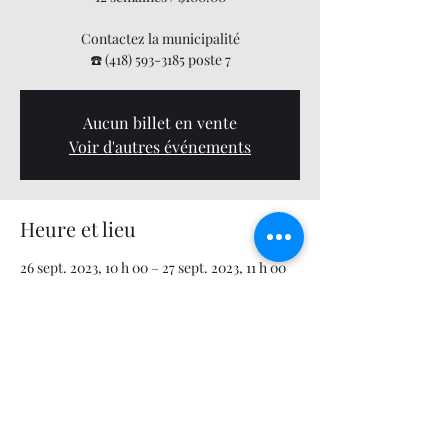
Contactez la municipalité
☎️ (418) 593-3185 poste 7
Aucun billet en vente
Voir d'autres événements
Heure et lieu
26 sept. 2023, 10 h 00 – 27 sept. 2023, 11 h 00
Centre municipal des loisirs, 679 12e Avenue,
Saint-Zacharie, QC G0M 2C0, Canada
Partager cet événement