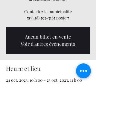
Contactez la municipalité
☎️ (418) 593-3185 poste 7
Aucun billet en vente
Voir d'autres événements
Heure et lieu
24 oct. 2023, 10 h 00 – 25 oct. 2023, 11 h 00
Centre municipal des loisirs, 679 12e Avenue,
Saint-Zacharie, QC G0M 2C0, Canada
Partager cet événement