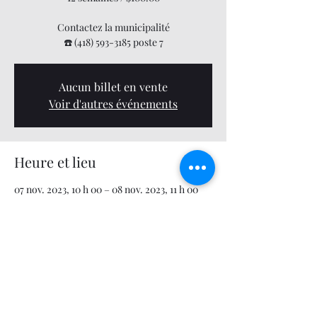
Contactez la municipalité
☎️ (418) 593-3185 poste 7
Aucun billet en vente
Voir d'autres événements
Heure et lieu
07 nov. 2023, 10 h 00 – 08 nov. 2023, 11 h 00
Centre municipal des loisirs, 679 12e Avenue,
Saint-Zacharie, QC G0M 2C0, Canada
Partager cet événement