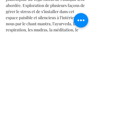
abordée. Exploration de plusieurs façons de 
gérer le stress et de s’installer dans cet 
espace paisible et silencieux à l’intérieur de 
nous par le chant mantra, l’ayurveda, la 
respiration, les mudras, la méditation, le 
yoga des yeux, les nidras et quelques 
mouvements simples du corps sur chaise. 
Sous la forme de pratiques accessibles à 
tous.
Merci de réserver ta place :
Téléphone ☎️
 (418) 222-1950
Courriel 📧
chantalprana@live.ca
Partager cet événement