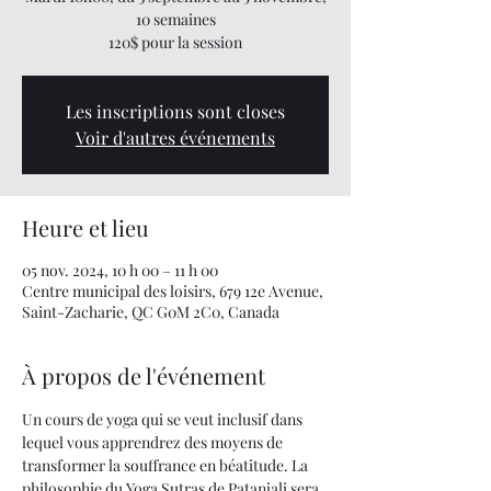
10 semaines
120$ pour la session
Les inscriptions sont closes
Voir d'autres événements
Heure et lieu
05 nov. 2024, 10 h 00 – 11 h 00
Centre municipal des loisirs, 679 12e Avenue,
Saint-Zacharie, QC G0M 2C0, Canada
À propos de l'événement
Un cours de yoga qui se veut inclusif dans 
lequel vous apprendrez des moyens de 
transformer la souffrance en béatitude. La 
philosophie du Yoga Sutras de Patanjali sera 