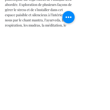
abordée. Exploration de plusieurs façons de 
gérer le stress et de s’installer dans cet 
espace paisible et silencieux à l’intérieur de 
nous par le chant mantra, l’ayurveda, la 
respiration, les mudras, la méditation, le 
yoga des yeux, les nidras et quelques 
mouvements simples du corps sur chaise. 
Sous la forme de pratiques accessibles à 
tous.
Merci de réserver ta place :
Téléphone ☎️
 (418) 222-1950
Courriel 📧
chantalprana@live.ca
Partager cet événement