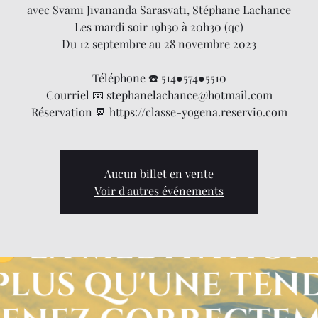
avec Svāmī Jīvananda Sarasvatī, Stéphane Lachance
Les mardi soir 19h30 à 20h30 (qc)
Du 12 septembre au 28 novembre 2023
Téléphone ☎️ 514●574●5510
Courriel 📧 stephanelachance@hotmail.com
Réservation 📆 https://classe-yogena.reservio.com
Aucun billet en vente
Voir d'autres événements