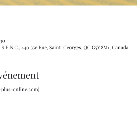
 30
e S.E.N.C., 440 35e Rue, Saint-Georges, QC G5Y 8M1, Canada
'événement
t-plus-online.com)