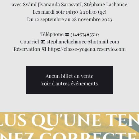
avec Svāmī Jīvananda Sarasvatī, Stéphane Lachance
Les mardi soir 19h30 à 20h30 (qc)
Du 12 septembre au 28 novembre 2023
Téléphone ☎️ 514●574●5510
Courriel 📧 stephanelachance@hotmail.com
Réservation 📆 https://classe-yogena.reservio.com
Aucun billet en vente
Voir d'autres événements