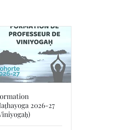
ormation
aṭhayoga 2026-27
Viniyogaḥ)