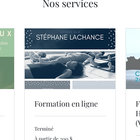
Nos services
Formation en ligne
F
H
(
Terminé
À
À partir de 200 $
partir