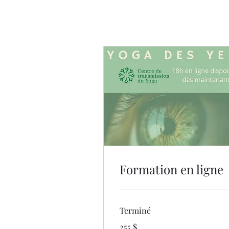
Formation en ligne
Terminé
255 dollars
255 $
canadiens